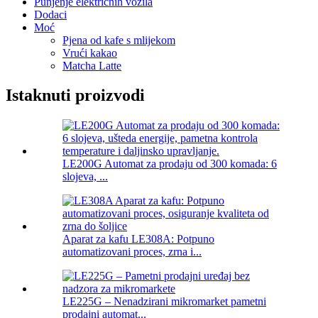
Punjenje električnih vozila
Dodaci
Moć
Pjena od kafe s mlijekom
Vrući kakao
Matcha Latte
Istaknuti proizvodi
LE200G Automat za prodaju od 300 komada: 6
slojeva, ...
Aparat za kafu LE308A: Potpuno
automatizovani proces, zrna i...
LE225G – Nenadzirani mikromarket pametni
prodajni automat...