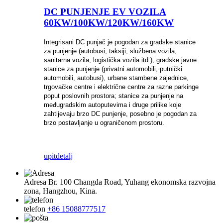
DC PUNJENJE EV VOZILA
60KW/100KW/120KW/160KW
Integrisani DC punjač je pogodan za gradske stanice
za punjenje (autobusi, taksiji, službena vozila,
sanitarna vozila, logistička vozila itd.), gradske javne
stanice za punjenje (privatni automobili, putnički
automobili, autobusi), urbane stambene zajednice,
trgovačke centre i električne centre za razne parkinge
poput poslovnih prostora; stanice za punjenje na
međugradskim autoputevima i druge prilike koje
zahtijevaju brzo DC punjenje, posebno je pogodan za
brzo postavljanje u ograničenom prostoru.
upit
detalj
Adresa
Br. 100 Changda Road, Yuhang ekonomska razvojna
zona, Hangzhou, Kina.
telefon
+86 15088777517