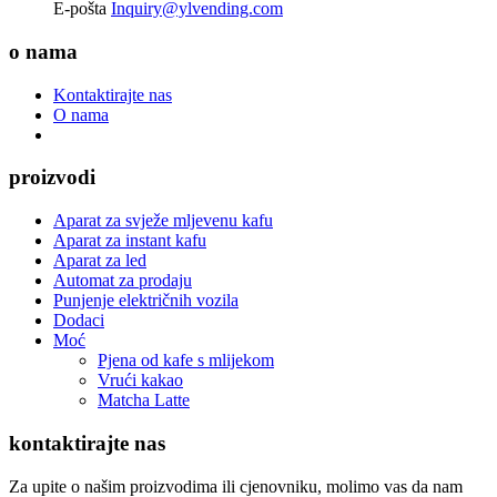
E-pošta
Inquiry@ylvending.com
o nama
Kontaktirajte nas
O nama
proizvodi
Aparat za svježe mljevenu kafu
Aparat za instant kafu
Aparat za led
Automat za prodaju
Punjenje električnih vozila
Dodaci
Moć
Pjena od kafe s mlijekom
Vrući kakao
Matcha Latte
kontaktirajte nas
Za upite o našim proizvodima ili cjenovniku, molimo vas da nam