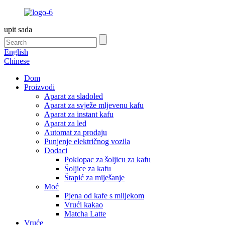
upit sada
English
Chinese
Dom
Proizvodi
Aparat za sladoled
Aparat za svježe mljevenu kafu
Aparat za instant kafu
Aparat za led
Automat za prodaju
Punjenje električnog vozila
Dodaci
Poklopac za šoljicu za kafu
Šoljice za kafu
Štapić za miješanje
Moć
Pjena od kafe s mlijekom
Vrući kakao
Matcha Latte
Vruće