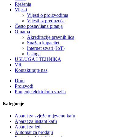
Rješenja
Vijesti
Vijesti o proizvodima
Vijesti iz preduzeća
Često postavljana pitanja
O nama
Akreditacije pravnih lica
Snažan kapacitet
Internet stvari (IoT)
Usluga
USLUGA I TEHNIKA
VR
Kontaktirajte nas
Dom
Proizvodi
Punjenje električnih vozila
Kategorije
Aparat za svježe mljevenu kafu
Aparat za instant kafu
Aparat za led
Automat za prodaju