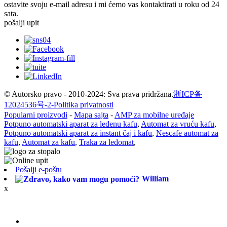
ostavite svoju e-mail adresu i mi ćemo vas kontaktirati u roku od 24
sata.
pošalji upit
© Autorsko pravo - 2010-2024: Sva prava pridržana.
浙ICP备
12024536号-2-
Politika privatnosti
Popularni proizvodi
-
Mapa sajta
-
AMP za mobilne uređaje
Potpuno automatski aparat za ledenu kafu
,
Automat za vruću kafu
,
Potpuno automatski aparat za instant čaj i kafu
,
Nescafe automat za
kafu
,
Automat za kafu
,
Traka za ledomat
,
Pošalji e-poštu
William
x