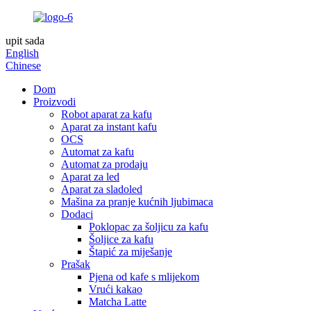
upit sada
English
Chinese
Dom
Proizvodi
Robot aparat za kafu
Aparat za instant kafu
OCS
Automat za kafu
Automat za prodaju
Aparat za led
Aparat za sladoled
Mašina za pranje kućnih ljubimaca
Dodaci
Poklopac za šoljicu za kafu
Šoljice za kafu
Štapić za miješanje
Prašak
Pjena od kafe s mlijekom
Vrući kakao
Matcha Latte