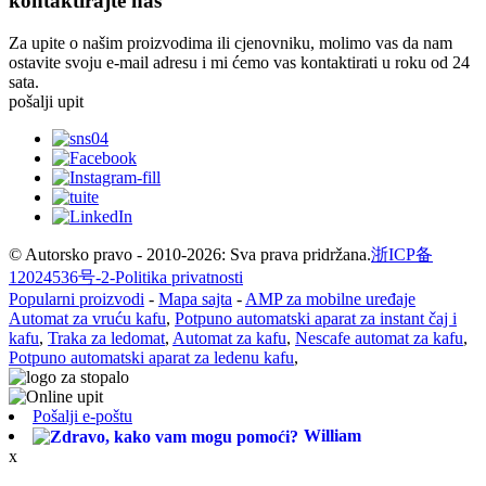
kontaktirajte nas
Za upite o našim proizvodima ili cjenovniku, molimo vas da nam
ostavite svoju e-mail adresu i mi ćemo vas kontaktirati u roku od 24
sata.
pošalji upit
© Autorsko pravo - 2010-2026: Sva prava pridržana.
浙ICP备
12024536号-2-
Politika privatnosti
Popularni proizvodi
-
Mapa sajta
-
AMP za mobilne uređaje
Automat za vruću kafu
,
Potpuno automatski aparat za instant čaj i
kafu
,
Traka za ledomat
,
Automat za kafu
,
Nescafe automat za kafu
,
Potpuno automatski aparat za ledenu kafu
,
Pošalji e-poštu
William
x