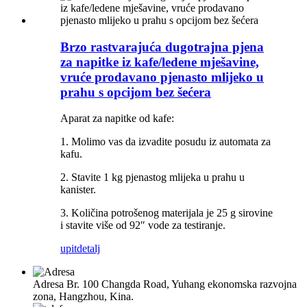
Brzo rastvarajuća dugotrajna pjena
za napitke iz kafe/ledene mješavine,
vruće prodavano pjenasto mlijeko u
prahu s opcijom bez šećera
Aparat za napitke od kafe:
1. Molimo vas da izvadite posudu iz automata za
kafu.
2. Stavite 1 kg pjenastog mlijeka u prahu u
kanister.
3. Količina potrošenog materijala je 25 g sirovine
i stavite više od 92″ vode za testiranje.
upit
detalj
Adresa
Br. 100 Changda Road, Yuhang ekonomska razvojna
zona, Hangzhou, Kina.