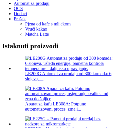
Automat za prodaju
OCS
Dodaci
Prašak
Pjena od kafe s mlijekom
Vrući kakao
Matcha Latte
Istaknuti proizvodi
LE200G Automat za prodaju od 300 komada: 6
slojeva, ...
Aparat za kafu LE308A: Potpuno
automatizovani proces, zrna i...