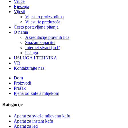
Vruće
Rješenja
Vijesti
Vijesti o proizvodima
Vijesti iz preduzeća
Često postavljana pitanja
O nama
Akreditacije pravnih lica
Snažan kapacitet
Internet stvari (IoT)
Usluga
USLUGA I TEHNIKA
VR
Kontaktirajte nas
Dom
Proizvodi
Prašak
Pjena od kafe s mlijekom
Kategorije
Aparat za svježe mljevenu kafu
Aparat za instant kafu
Aparat za led