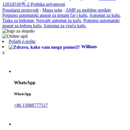
12024536号-2-
Politika privatnosti
Popularni proizvodi
-
Mapa sajta
-
AMP za mobilne uređaje
Potpuno automatski aparat za instant čaj i kafu
,
Automat za kafu
,
Traka za ledomat
,
Nescafe automat za kafu
,
Potpuno automatski
aparat za ledenu kafu
,
Automat za vruću kafu
,
Pošalji e-poštu
William
x
WhatsApp
WhatsApp
+86 15088777517