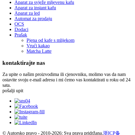
Aparat za svježe mljevenu kafu
Aparat za instant kafu
Aparat za led
Automat za prodaju
OCS
Dodaci
Prašak
Pjena od kafe s mlijekom
Vrući kakao
Matcha Latte
kontaktirajte nas
Za upite o našim proizvodima ili cjenovniku, molimo vas da nam
ostavite svoju e-mail adresu i mi ćemo vas kontaktirati u roku od 24
sata.
pošalji upit
© Autorsko pravo - 2010-2026: Sva prava pridržana.
浙ICP备