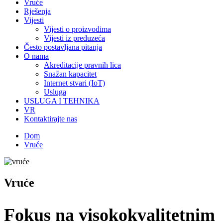
Vruće
Rješenja
Vijesti
Vijesti o proizvodima
Vijesti iz preduzeća
Često postavljana pitanja
O nama
Akreditacije pravnih lica
Snažan kapacitet
Internet stvari (IoT)
Usluga
USLUGA I TEHNIKA
VR
Kontaktirajte nas
Dom
Vruće
Vruće
Fokus na visokokvalitetnim