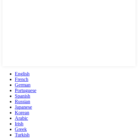
English
French
German
Portuguese
Spanish
Russian
Japanese
Korean
Arabic
Irish
Greek
Turkish