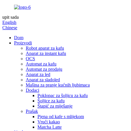
upit sada
English
Chinese
Dom
Proizvodi
Robot aparat za kafu
Aparat za instant kafu
OCS
Automat za kafu
Automat za prodaju
Aparat za led
Aparat za sladoled
Mašina za pranje kućnih ljubimaca
Dodaci
Poklopac za šoljicu za kafu
Šoljice za kafu
Štapić za miješanje
Prašak
Pjena od kafe s mlijekom
Vrući kakao
Matcha Latte