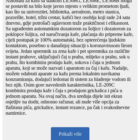
Automati za kafu sa stalkom LE308G, LE308E, LE308B mogu
se postaviti na bilo koje javno mjesto s velikim prometom ljudi,
kao što su univerzitet, biblioteka, aerodrom, metro stanica,
pozorište, hotel, tržni centar, kafići bez osoblja koji rade 24 sata
dnevno, gdje potrošači uglavnom traže praktičnost i efikasnost.
Sa ugrađenim automatskim dozatorom za šoljice i dozatorom za
poklopce šoljica, od naručivanja kafe, plaćanja do pripreme kafe,
cijeli postupak je 100% automatski, bez opterećenja ljudskim
kontaktom, posebno u današnjoj situaciji s koronavirusom širom
svijeta. Jedan spremnik za zrna kafe i pet spremnika za različite
instant prahove, uključujući čaj u prahu, mlijeko u prahu, sok u
prahu, što kombinira prodaju kafe, sokova i čaja u jednom
aparatu, koji se može nazvati i aparatom za čaj i kafu. Nadalje,
možete odabrati aparate za kafu prema lokalnim navikama
konzumiranja, dodajući ledomat ili sistem za hlađenje vodom ili
bez njih. Osim gore navedenih karakteristika, LE-209C
kombinira prodaju kafe i čaja s prodajom grickalica i pića u
jednom aparatu. Na ovaj način, dva uređaja dijele isti ekran
osjetljiv na dodir, odnosno računar, ali nude više opcija za
flaširana pića, grickalice, instant rezance, pa čak i svakodnevne
namirnice.
Prikaži više