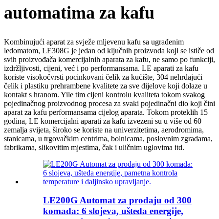
automatima za kafu
Kombinujući aparat za svježe mljevenu kafu sa ugrađenim
ledomatom, LE308G je jedan od ključnih proizvoda koji se ističe od
svih proizvođača komercijalnih aparata za kafu, ne samo po funkciji,
izdržljivosti, cijeni, već i po performansama. LE aparati za kafu
koriste visokočvrsti pocinkovani čelik za kućište, 304 nehrđajući
čelik i plastiku prehrambene kvalitete za sve dijelove koji dolaze u
kontakt s hranom. Yile tim cijeni kontrolu kvaliteta tokom svakog
pojedinačnog proizvodnog procesa za svaki pojedinačni dio koji čini
aparat za kafu performansama cijelog aparata. Tokom proteklih 15
godina, LE komercijalni aparati za kafu izvezeni su u više od 60
zemalja svijeta, široko se koriste na univerzitetima, aerodromima,
stanicama, u trgovačkim centrima, bolnicama, poslovnim zgradama,
fabrikama, slikovitim mjestima, čak i uličnim uglovima itd.
LE200G Automat za prodaju od 300
komada: 6 slojeva, ušteda energije,