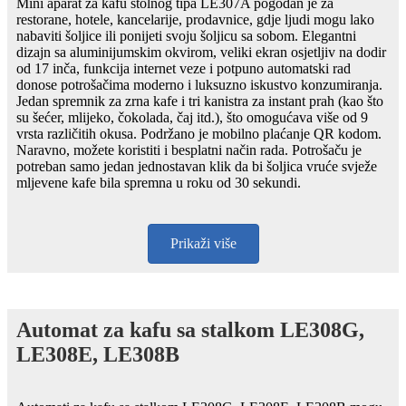
Mini aparat za kafu stolnog tipa LE307A pogodan je za
restorane, hotele, kancelarije, prodavnice, gdje ljudi mogu lako
nabaviti šoljice ili ponijeti svoju šoljicu sa sobom. Elegantni
dizajn sa aluminijumskim okvirom, veliki ekran osjetljiv na dodir
od 17 inča, funkcija internet veze i potpuno automatski rad
donose potrošačima moderno i luksuzno iskustvo konzumiranja.
Jedan spremnik za zrna kafe i tri kanistra za instant prah (kao što
su šećer, mlijeko, čokolada, čaj itd.), što omogućava više od 9
vrsta različitih okusa. Podržano je mobilno plaćanje QR kodom.
Naravno, možete koristiti i besplatni način rada. Potrošaču je
potreban samo jedan jednostavan klik da bi šoljica vruće svježe
mljevene kafe bila spremna u roku od 30 sekundi.
Prikaži više
Automat za kafu sa stalkom LE308G,
LE308E, LE308B