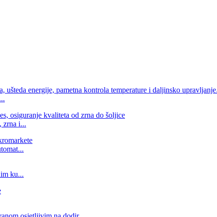
..
zrna i...
tomat...
im ku...