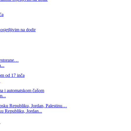
...
.
m...
u Republiku, Jordan...
…