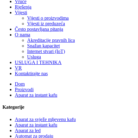
Vruće
Rješenja
Vijesti
Vijesti o proizvodima
Vijesti iz preduzeća
Često postavljana pitanja
O nama
Akreditacije pravnih lica
Snažan kapacitet
Internet stvari (IoT)
Usluga
USLUGA I TEHNIKA
VR
Kontaktirajte nas
Dom
Proizvodi
Aparat za instant kafu
Kategorije
Aparat za svježe mljevenu kafu
Aparat za instant kafu
Aparat za led
Automat za prodaju