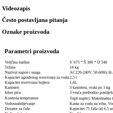
Videozapis
Često postavljana pitanja
Oznake proizvoda
Parametri proizvoda
Veličina mašine
V 675 * Š 300 * D 540
Težina
18 kg
Nazivni napon i snaga
AC220-240V, 50-60Hz ili 
Kapacitet ugrađenog rezervoara za vodu
2,5 l
Kapacitet rezervoara bojlera
1,6L
Kanisteri
3 kanistera, svaki po 1 kg
Izbor pića
3 vruća prethodno pomiješ
Kontrola temperature
Topli napitci. Maksimalna
Vodosnabdijevanje
Kanta za vodu na vrhu, V
Dozator za čaše
Kapacitet 75 čaša od 6,5 un