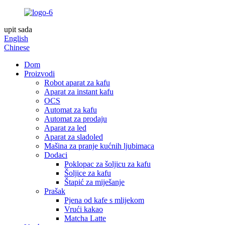
upit sada
English
Chinese
Dom
Proizvodi
Robot aparat za kafu
Aparat za instant kafu
OCS
Automat za kafu
Automat za prodaju
Aparat za led
Aparat za sladoled
Mašina za pranje kućnih ljubimaca
Dodaci
Poklopac za šoljicu za kafu
Šoljice za kafu
Štapić za miješanje
Prašak
Pjena od kafe s mlijekom
Vrući kakao
Matcha Latte