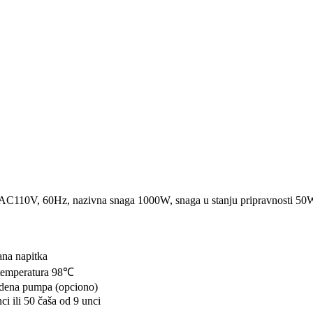
AC110V, 60Hz, nazivna snaga 1000W, snaga u stanju pripravnosti 50
ana napitka
 temperatura 98℃
odena pumpa (opciono)
ci ili 50 čaša od 9 unci